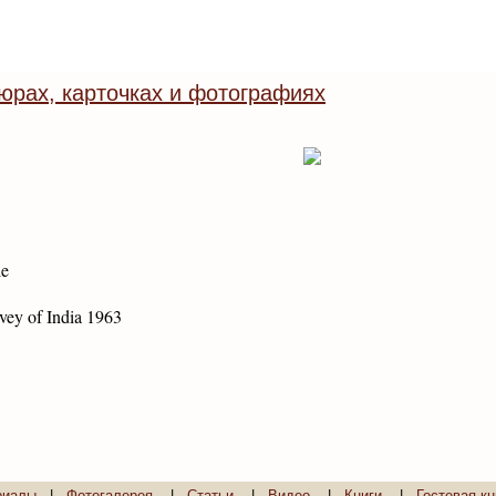
юрах, карточках и фотографиях
le
vey of India 1963
риалы
|
Фотогалерея
|
Статьи
|
Видео
|
Книги
|
Гостевая кн