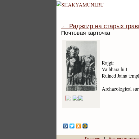
← Раджгир на старых грав
Почтовая карточка
Rajgir
Vaibhara hill
Ruined Jaina temp
Archaeological sur
Главная
|
Архивные мате