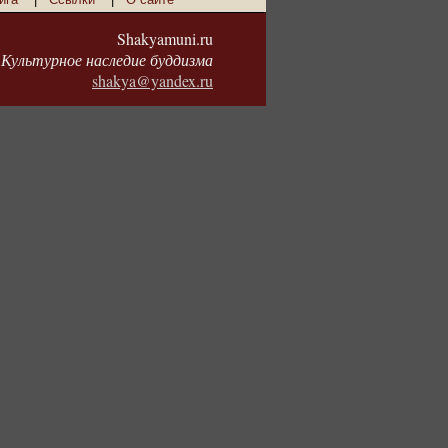
Shakyamuni.ru
Культурное наследие буддизма
shakya@yandex.ru