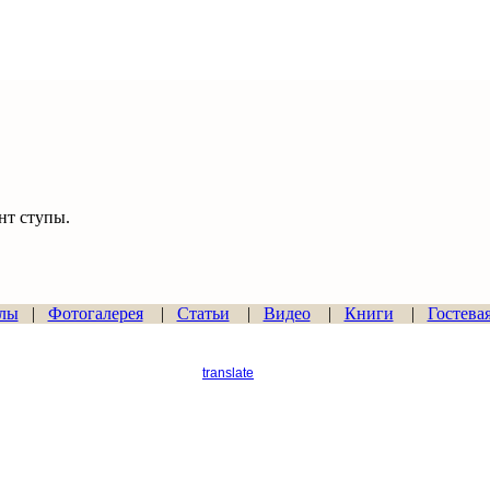
т ступы.
лы
|
Фотогалерея
|
Статьи
|
Видео
|
Книги
|
Гостева
translate