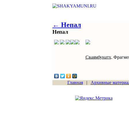
← Непал
Непал
Сваямбунатх.
Фрагмен
Главная
|
Архивные материа
Сайт начал работу
15.06.2011