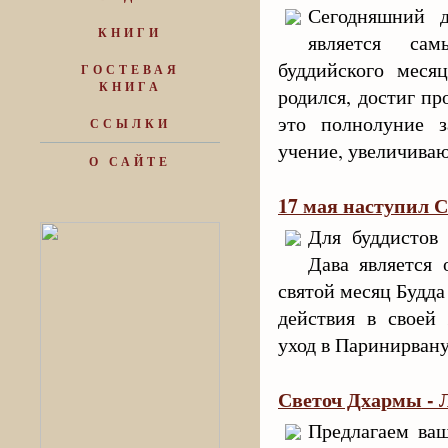
Сегодняшний д
КНИГИ
является са
буддийского меся
ГОСТЕВАЯ
КНИГА
родился, достиг пр
это полнолуние з
ССЫЛКИ
учение, увеличиваю
О САЙТЕ
17 мая наступил 
Для буддистов
Дава является 
святой месяц Будд
действия в своей
уход в Паринирван
Светоч Дхармы - 
Предлагаем ва