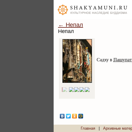
← Непал
Непал
Садху в
Пашупат
Главная
|
Архивные мате