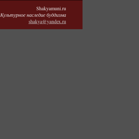
Shakyamuni.ru
Культурное наследие буддизма
shakya@yandex.ru