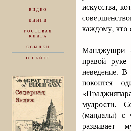
искусства, ко
ВИДЕО
совершенств
КНИГИ
каждому, кто 
ГОСТЕВАЯ
КНИГА
ССЫЛКИ
Манджушри ‒
правой руке
О САЙТЕ
неведение. В
покоится о
«Праджняпара
мудрости. 
(мандалы) с
развивает м