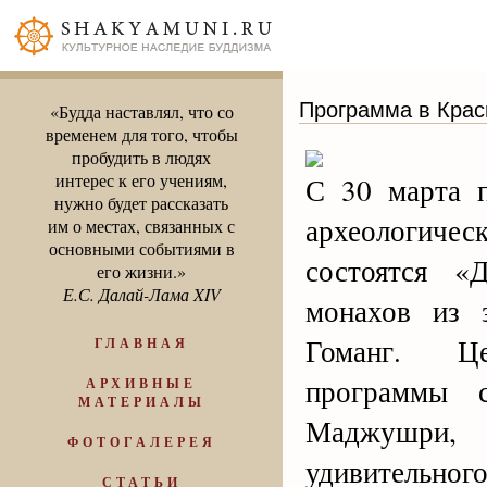
Программа в Кра
«Будда наставлял, что со
временем для того, чтобы
пробудить в людях
интерес к его учениям,
С 30 марта п
нужно будет рассказать
археологиче
им о местах, связанных с
основными событиями в
состоятся «
его жизни.»
Е.С. Далай-Лама XIV
монахов из 
Гоманг. Ц
ГЛАВНАЯ
программы с
АРХИВНЫЕ
МАТЕРИАЛЫ
Маджушри,
ФОТОГАЛЕРЕЯ
удивительног
СТАТЬИ