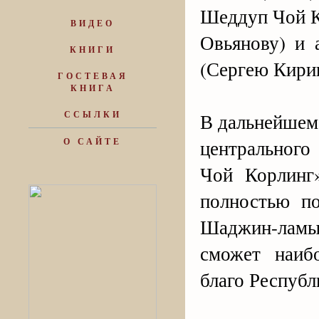
Шеддуп Чой К
ВИДЕО
Овьянову) и 
КНИГИ
(Сергею Кири
ГОСТЕВАЯ
КНИГА
ССЫЛКИ
В дальнейше
центрального
О САЙТЕ
Чой Корлинг
полностью п
Шаджин-лам
сможет наиб
благо Респуб