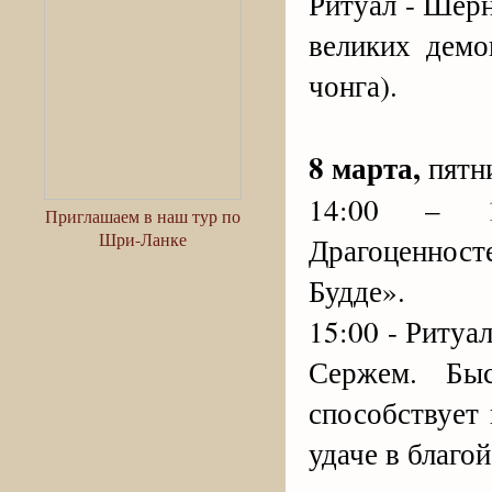
Ритуал - Шер
великих демо
чонга).
8 марта,
пятн
14:00 – 1
Приглашаем в наш тур по
Шри-Ланке
Драгоценност
Будде».
15:00 - Риту
Сержем. Быс
способствует
удаче в благо