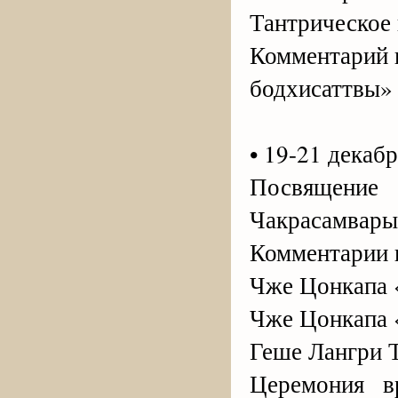
Тантрическое
Комментарий к
бодхисаттвы»
• 19-21 декабр
Посвящени
Чакрасамвары
Комментарии к
Чже Цонкапа 
Чже Цонкапа 
Геше Лангри Т
Церемония в