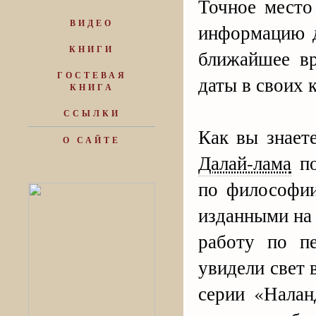
Точное место
ВИДЕО
информацию д
КНИГИ
ближайшее вр
ГОСТЕВАЯ
даты в своих 
КНИГА
ССЫЛКИ
Как вы знает
О САЙТЕ
Далай-лама
по
по философии
изданными на 
работу по п
увидели свет
серии «Налан