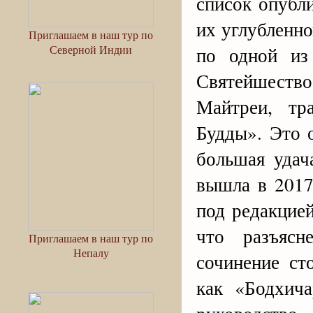
список опубл
их углубленн
Приглашаем в наш тур по
Северной Индии
по одной из
Святейшество
Майтреи, тр
Будды». Это 
большая удач
вышла в 2017
под редакцие
что разъясн
Приглашаем в наш тур по
Непалу
сочинение ст
как «Бодхич