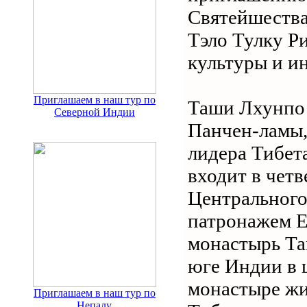
Святейшества
Тэло Тулку Р
культуры и и
Приглашаем в наш тур по
Таши Лхунпо 
Северной Индии
Панчен-ламы,
лидера Тибет
входит в чет
Центрального
патронажем Е
монастырь Та
юге Индии в 
монастыре жи
Приглашаем в наш тур по
Непалу