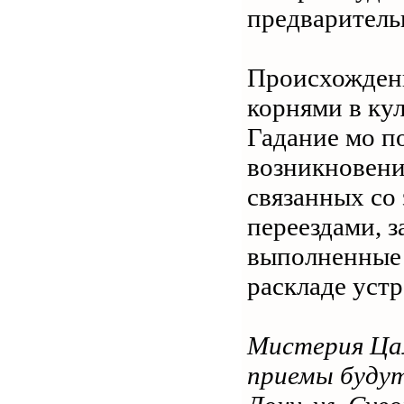
предваритель
Происхождени
корнями в ку
Гадание мо п
возникновени
связанных со
переездами, з
выполненные 
раскладе уст
Мистерия Цам
приемы будут