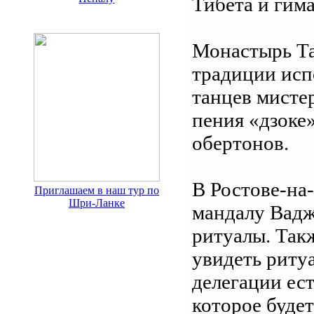
Тибета и гим
Монастырь Та
традиции ис
танцев мисте
пения «дзоке
обертонов.
В Ростове-на
Приглашаем в наш тур по
Шри-Ланке
мандалу Вадж
ритуалы. Такж
увидеть риту
делегации ест
которое буде