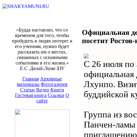
«Будда наставлял, что со
Официальная де
временем для того, чтобы
посетит Ростов-
пробудить в людях интерес к
его учениям, нужно будет
рассказать им о местах,
связанных с основными
С 26 июля по 
событиями в его жизни.»
Е.С. Далай-Лама XIV
официальная 
Главная
Архивные
Лхунпо. Визи
материалы
Фотогалерея
Статьи
Видео
Книги
буддийской к
Гостевая книга
Ссылки
О
сайте
Группа из во
Панчен-ламы 
приглашению 