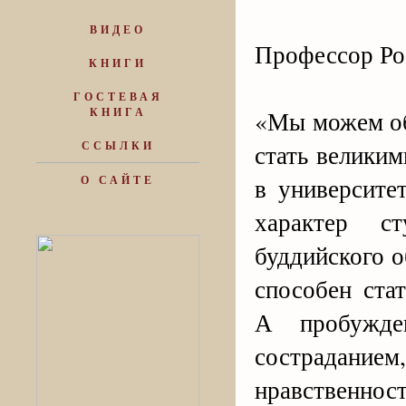
ВИДЕО
Профессор Ро
КНИГИ
ГОСТЕВАЯ
КНИГА
«Мы можем об
ССЫЛКИ
стать велики
в университе
О САЙТЕ
характер с
буддийского о
способен ста
А пробужде
сострадан
нравствен