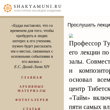
Прослушать лекции
«Будда наставлял, что со
временем для того, чтобы
пробудить в людях
интерес к его учениям,
Профессор Ту
нужно будет рассказать
его лекции п
им о местах, связанных с
основными событиями в
залы. Совмес
его жизни.»
Е.С. Далай-Лама XIV
и композит
основал все
ГЛАВНАЯ
центр Тибетс
АРХИВНЫЕ
МАТЕРИАЛЫ
«Тайм» включ
ФОТОГАЛЕРЕЯ
пяти самых в
СТАТЬИ