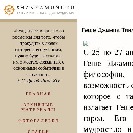
Геше Джампа Тинл
«Будда наставлял, что со
временем для того, чтобы
пробудить в людях
интерес к его учениям,
С 25 по 27 а
нужно будет рассказать
Геше Джамп
им о местах, связанных с
основными событиями в
философии.
его жизни.»
Е.С. Далай-Лама XIV
возможность 
которое с т
ГЛАВНАЯ
излагает Геш
АРХИВНЫЕ
МАТЕРИАЛЫ
город. Его 
ФОТОГАЛЕРЕЯ
мудростью и
СТАТЬИ