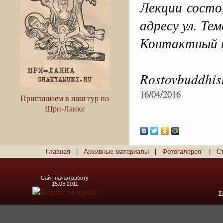
Лекции состо
адресу ул. Те
Контактный т
Rostovbuddhi
16/04/2016
Приглашаем в наш тур по
Шри-Ланке
Главная
|
Архивные материалы
|
Фотогалерея
|
С
Сайт начал работу
15.06.2011
t