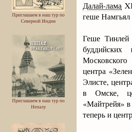
Далай-лама
XI
геше Намгьял 
Приглашаем в наш тур по
Северной Индии
Геше Тинлей 
буддийских 
Московского
центра «Зеле
Элисте, цент
в Омске, ц
Приглашаем в наш тур по
«Майтрейя» в
Непалу
теперь и цент