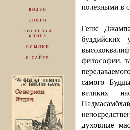
полезными в 
ВИДЕО
КНИГИ
Геше Джампа
ГОСТЕВАЯ
КНИГА
буддийских 
ССЫЛКИ
высококвали
философии, т
О САЙТЕ
передаваемого
самого Будд
великих н
Падмасамбхав
непосредств
духовные ма