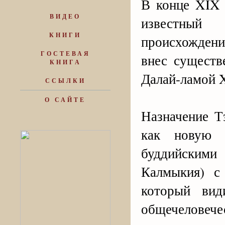
В конце XIX 
ВИДЕО
известный
КНИГИ
происхожден
ГОСТЕВАЯ
внес существ
КНИГА
Далай-ламой X
ССЫЛКИ
О САЙТЕ
Назначение Т
как новую 
буддийскими
Калмыкия) с
который вид
общечелове