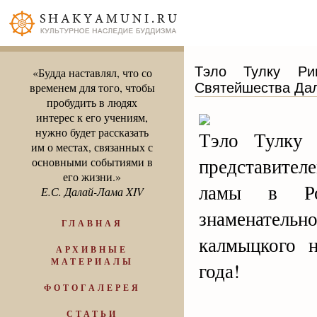
Тэло Тулку Ри
«Будда наставлял, что со
Святейшества Да
временем для того, чтобы
пробудить в людях
интерес к его учениям,
нужно будет рассказать
Тэло Тулку 
им о местах, связанных с
представите
основными событиями в
его жизни.»
ламы в Ро
Е.С. Далай-Лама XIV
знаменател
ГЛАВНАЯ
калмыцкого н
АРХИВНЫЕ
МАТЕРИАЛЫ
года!
ФОТОГАЛЕРЕЯ
СТАТЬИ