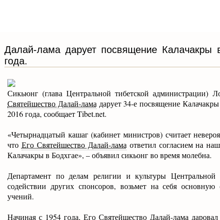
Далай-лама дарует посвящение Калачакры в
года.
Сикьюнг (глава Центральной тибетской администрации) Л
Святейшество Далай-лама
дарует 34-е посвящение Калачакры 
2016 года, сообщает Tibet.net.
«Четырнадцатый кашаг (кабинет министров) считает невероя
что
Его Святейшество Далай-лама
ответил согласием на наш
Калачакры в Бодхгае», – объявил сикьонг во время молебна.
Департамент по делам религии и культуры Центральной 
содействии других спонсоров, возьмет на себя основную 
учений.
Начиная с 1954 года,
Его Святейшество Далай-лама
даровал 