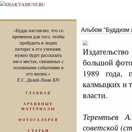
Альбом "Буддизм в
«Будда наставлял, что со
временем для того, чтобы
пробудить в людях
интерес к его учениям,
Издательств
нужно будет рассказать
большой фото
им о местах, связанных с
основными событиями в
1989 года, 
его жизни.»
Е.С. Далай-Лама XIV
калмыцких и т
власти.
ГЛАВНАЯ
АРХИВНЫЕ
МАТЕРИАЛЫ
Терентьев А
ФОТОГАЛЕРЕЯ
советской (с
СТАТЬИ