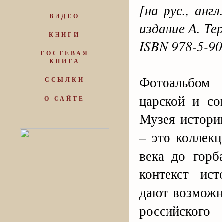
[на рус., анг
ВИДЕО
издание А. Тер
КНИГИ
ISBN 978-5-9
ГОСТЕВАЯ
КНИГА
Фотоальбом 
ССЫЛКИ
царской и со
О САЙТЕ
Музея истор
– это коллек
века до горб
контекст ист
дают возможн
российского