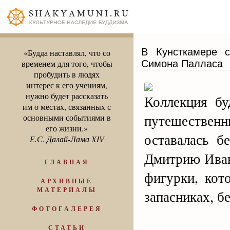
В Кунсткамере с
«Будда наставлял, что со
Симона Палласа
временем для того, чтобы
пробудить в людях
интерес к его учениям,
нужно будет рассказать
Коллекция бу
им о местах, связанных с
путешествен
основными событиями в
его жизни.»
оставалась б
Е.С. Далай-Лама XIV
Дмитрию Иван
ГЛАВНАЯ
фигурки, кот
АРХИВНЫЕ
МАТЕРИАЛЫ
запасниках, б
ФОТОГАЛЕРЕЯ
СТАТЬИ