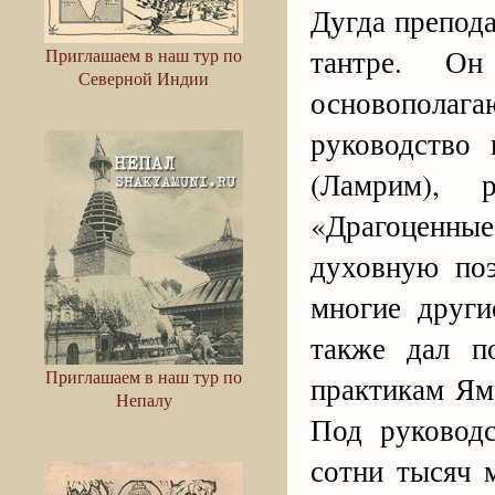
Дугда препода
тантре. О
Приглашаем в наш тур по
Северной Индии
основополаг
руководство
(Ламрим), 
«Драгоценн
духовную по
многие други
также дал п
Приглашаем в наш тур по
практикам Ям
Непалу
Под руковод
сотни тысяч 