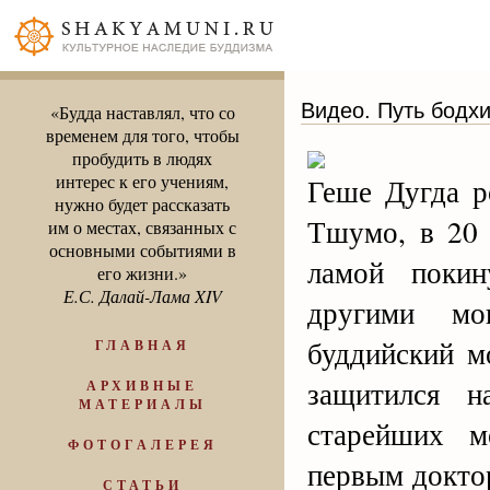
Видео. Путь бодх
«Будда наставлял, что со
временем для того, чтобы
пробудить в людях
интерес к его учениям,
Геше Дугда р
нужно будет рассказать
Тшумо, в 20 
им о местах, связанных с
основными событиями в
ламой покин
его жизни.»
Е.С. Далай-Лама XIV
другими мо
буддийский м
ГЛАВНАЯ
защитился 
АРХИВНЫЕ
МАТЕРИАЛЫ
старейших м
ФОТОГАЛЕРЕЯ
первым докто
СТАТЬИ