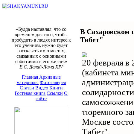
«Будда наставлял, что со
В Сахаровском 
временем для того, чтобы
Тибет"
пробудить в людях интерес к
его учениям, нужно будет
рассказать им о местах,
связанных с основными
20 февраля в 
событиями в его жизни.»
Е.С. Далай-Лама XIV
(кабинета ми
Главная
Архивные
администраци
материалы
Фотогалерея
Статьи
Видео
Книги
солидарности
Гостевая книга
Ссылки
О
сайте
самосожжения
тюремного за
Москве состо
Тибет".