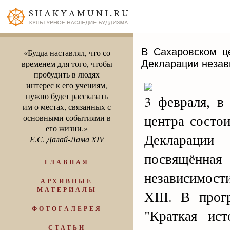
В Сахаровском це
«Будда наставлял, что со
Декларации незав
временем для того, чтобы
пробудить в людях
интерес к его учениям,
нужно будет рассказать
3 февраля, в
им о местах, связанных с
центра состои
основными событиями в
его жизни.»
Декларации
Е.С. Далай-Лама XIV
посвящённая 
ГЛАВНАЯ
независимост
АРХИВНЫЕ
МАТЕРИАЛЫ
XIII. В про
ФОТОГАЛЕРЕЯ
"Краткая ис
СТАТЬИ