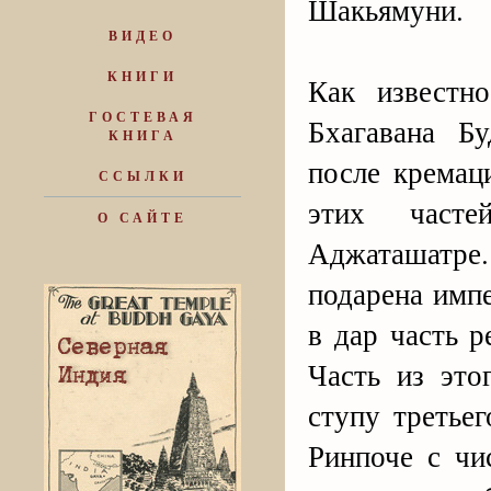
Шакьямуни.
ВИДЕО
КНИГИ
Как известн
ГОСТЕВАЯ
Бхагавана Б
КНИГА
после кремац
ССЫЛКИ
этих част
О САЙТЕ
Аджаташатр
подарена имп
в дар часть 
Часть из это
ступу третье
Ринпоче с чи