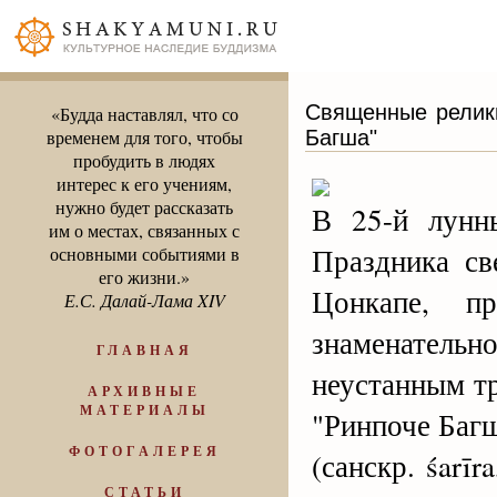
Священные релик
«Будда наставлял, что со
Багша"
временем для того, чтобы
пробудить в людях
интерес к его учениям,
нужно будет рассказать
В 25-й лунн
им о местах, связанных с
Праздника св
основными событиями в
его жизни.»
Цонкапе, п
Е.С. Далай-Лама XIV
знаменатель
ГЛАВНАЯ
неустанным т
АРХИВНЫЕ
МАТЕРИАЛЫ
"Ринпоче Баг
ФОТОГАЛЕРЕЯ
(санскр. śarīr
СТАТЬИ