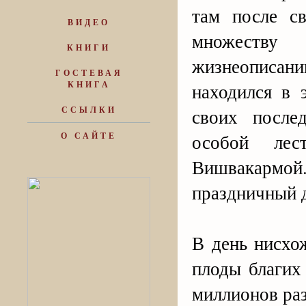
там после с
ВИДЕО
множеству
КНИГИ
жизнеописа
ГОСТЕВАЯ
КНИГА
находился в 
ССЫЛКИ
своих после
особой лес
О САЙТЕ
Вишвакармой.
праздничный д
В день нисхо
плоды благих
миллионов раз