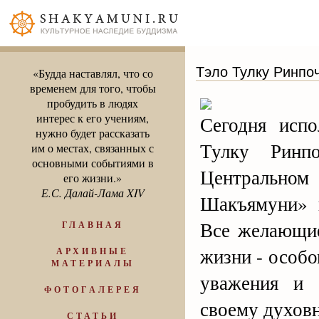
Тэло Тулку Ринпо
«Будда наставлял, что со
временем для того, чтобы
пробудить в людях
интерес к его учениям,
Сегодня исп
нужно будет рассказать
Тулку Ринп
им о местах, связанных с
основными событиями в
Центрально
его жизни.»
Е.С. Далай-Лама XIV
Шакъямуни» п
Все желающие
ГЛАВНАЯ
жизни - особо
АРХИВНЫЕ
МАТЕРИАЛЫ
уважения и 
ФОТОГАЛЕРЕЯ
своему духов
СТАТЬИ