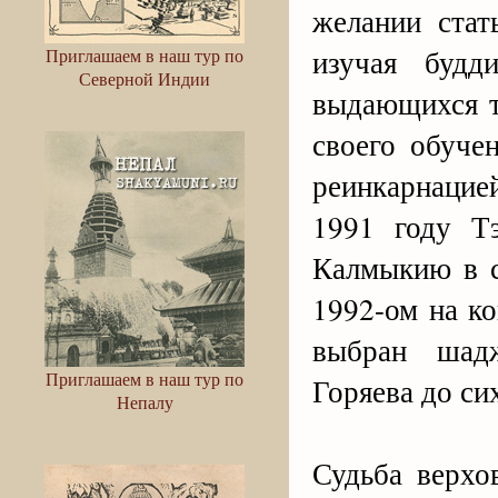
желании стат
изучая будд
Приглашаем в наш тур по
Северной Индии
выдающихся т
своего обуче
реинкарнацие
1991 году Т
Калмыкию в с
1992-ом на к
выбран шад
Приглашаем в наш тур по
Горяева до си
Непалу
Судьба верхо