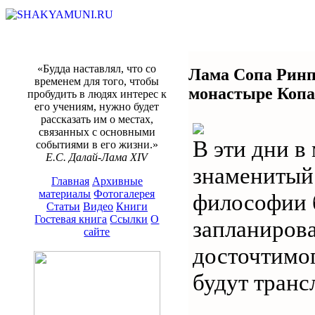
«Будда наставлял, что со
Лама Сопа Ринпо
временем для того, чтобы
монастыре Копа
пробудить в людях интерес к
его учениям, нужно будет
рассказать им о местах,
связанных с основными
В эти дни в
событиями в его жизни.»
Е.С. Далай-Лама XIV
знаменитый
Главная
Архивные
материалы
Фотогалерея
философии б
Статьи
Видео
Книги
Гостевая книга
Ссылки
О
запланиров
сайте
досточтимо
будут транс